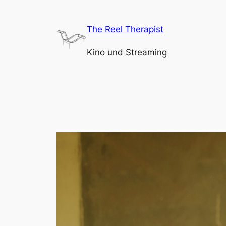
Zum
Inhalt
The Reel Therapist
springen
Kino und Streaming