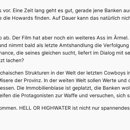
 vor. Eine Zeit lang geht es gut, gerade jene Banken 
ie die Howards finden. Auf Dauer kann das natürlich nic
ab. Der Film hat aber noch ein weiteres Ass im Ärmel. J
nd nimmt bald als letzte Amtshandlung die Verfolgung 
ance, die seines gleichen sucht, liefert im Dialog mit s
tzt lachen?
haischen Strukturen in der Welt der letzten Cowboys i
isere der Provinz. In der weiten Welt sollen Werte und d
sen. Die Immobilienblase ist geplatzt, die Banken woll
eifen die Protagonisten zur Waffe und versuchen, sich s
ekommen. HELL OR HIGHWATER ist nicht nur spannendes 