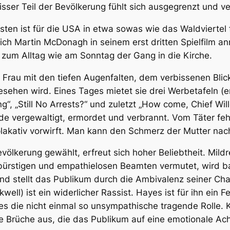
isser Teil der Bevölkerung fühlt sich ausgegrenzt und ve
sten ist für die USA in etwa sowas wie das Waldviertel
ich Martin McDonagh in seinem erst dritten Spielfilm an
 zum Alltag wie am Sonntag der Gang in die Kirche.
rau mit den tiefen Augenfalten, dem verbissenen Blick 
sehen wird. Eines Tages mietet sie drei Werbetafeln (eng
g“, „Still No Arrests?“ und zuletzt „How come, Chief Wi
de vergewaltigt, ermordet und verbrannt. Vom Täter fehlt
lakativ vorwirft. Man kann den Schmerz der Mutter nach
evölkerung gewählt, erfreut sich hoher Beliebtheit. Mild
zbürstigen und empathielosen Beamten vermutet, wird b
und stellt das Publikum durch die Ambivalenz seiner Cha
well) ist ein widerlicher Rassist. Hayes ist für ihn ein 
es die nicht einmal so unsympathische tragende Rolle. 
e Brüche aus, die das Publikum auf eine emotionale A