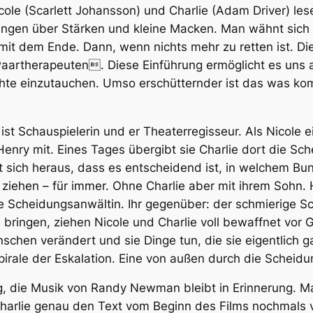
icole (Scarlett Johansson) und Charlie (Adam Driver) le
tungen über Stärken und kleine Macken. Man wähnt sich
mit dem Ende. Dann, wenn nichts mehr zu retten ist. D
Paartherapeuten. Diese Einführung ermöglicht es uns a
chte einzutauchen. Umso erschütternder ist das was ko
 ist Schauspielerin und er Theaterregisseur. Als Nicole
nry mit. Eines Tages übergibt sie Charlie dort die Sc
llt sich heraus, dass es entscheidend ist, in welchem 
iehen – für immer. Ohne Charlie aber mit ihrem Sohn. H
 Scheidungsanwältin. Ihr gegenüber: der schmierige Sc
 bringen, ziehen Nicole und Charlie voll bewaffnet vor G
chen verändert und sie Dinge tun, die sie eigentlich g
irale der Eskalation. Eine von außen durch die Scheidu
tig, die Musik von Randy Newman bleibt in Erinnerung. 
rlie genau den Text vom Beginn des Films nochmals vor