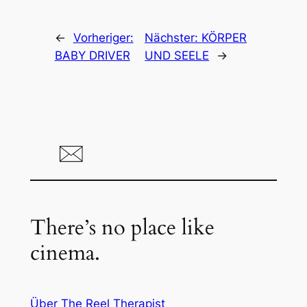
←
Vorheriger:
Nächster:
KÖRPER
BABY DRIVER
UND SEELE
→
There’s no place like
cinema.
Über The Reel Therapist