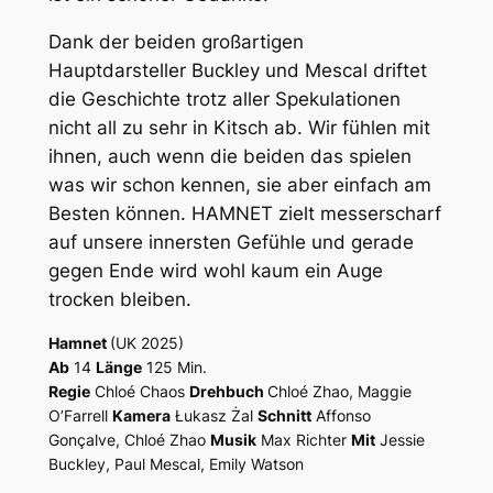
Dank der beiden großartigen
Hauptdarsteller Buckley und Mescal driftet
die Geschichte trotz aller Spekulationen
nicht all zu sehr in Kitsch ab. Wir fühlen mit
ihnen, auch wenn die beiden das spielen
was wir schon kennen, sie aber einfach am
Besten können. HAMNET zielt messerscharf
auf unsere innersten Gefühle und gerade
gegen Ende wird wohl kaum ein Auge
trocken bleiben.
Hamnet
(UK 2025)
Ab
14
Länge
125 Min.
Regie
Chloé Chaos
Drehbuch
Chloé Zhao, Maggie
O’Farrell
Kamera
Łukasz Żal
Schnitt
Affonso
Gonçalve
, Chloé Zhao
Musik
Max Richter
Mit
Jessie
Buckley, Paul Mescal, Emily Watson