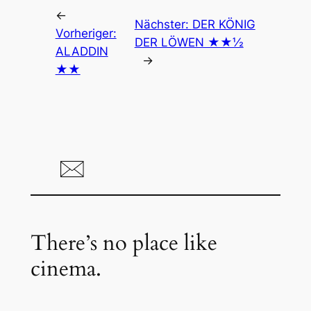
←
Nächster:
DER KÖNIG
Vorheriger:
DER LÖWEN ★★½
ALADDIN
→
★★
There’s no place like
cinema.