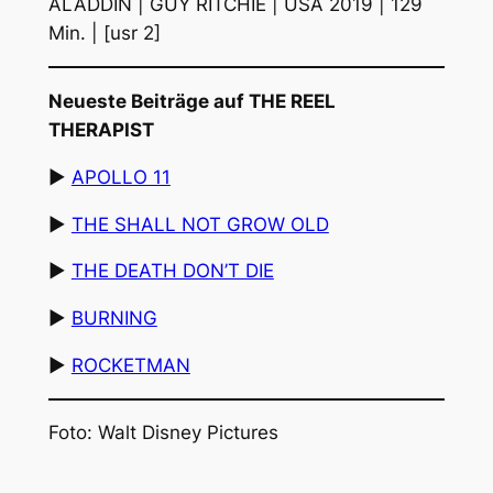
ALADDIN | GUY RITCHIE | USA 2019 | 129
Min. | [usr 2]
Neueste Beiträge auf THE REEL
THERAPIST
▶︎
APOLLO 11
▶︎
THE SHALL NOT GROW OLD
▶︎
THE DEATH DON’T DIE
▶︎
BURNING
▶︎
ROCKETMAN
Foto: Walt Disney Pictures