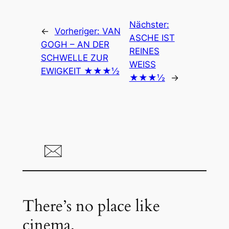
Nächster:
←
Vorheriger:
VAN
ASCHE IST
GOGH – AN DER
REINES
SCHWELLE ZUR
WEISS
EWIGKEIT ★★★½
★★★½
→
There’s no place like
cinema.