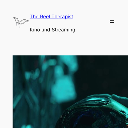
Zum
Inhalt
The Reel Therapist
springen
Kino und Streaming