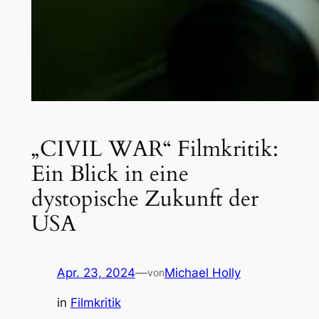
„CIVIL WAR“ Filmkritik:
Ein Blick in eine
dystopische Zukunft der
USA
Apr. 23, 2024
—
Michael Holly
von
in
Filmkritik