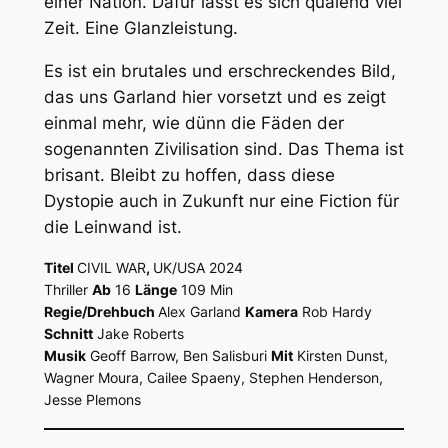
einer Nation. Dafür lässt es sich quälend viel
Zeit. Eine Glanzleistung.
Es ist ein brutales und erschreckendes Bild,
das uns Garland hier vorsetzt und es zeigt
einmal mehr, wie dünn die Fäden der
sogenannten Zivilisation sind. Das Thema ist
brisant. Bleibt zu hoffen, dass diese
Dystopie auch in Zukunft nur eine Fiction für
die Leinwand ist.
Titel
CIVIL WAR
,
UK/USA 2024
Thriller
Ab
16
Länge
109 Min
Regie/Drehbuch
Alex Garland
Kamera
Rob Hardy
Schnitt
Jake Roberts
Musik
Geoff Barrow, Ben Salisburi
Mit
Kirsten Dunst,
Wagner Moura, Cailee Spaeny, Stephen Henderson,
Jesse Plemons