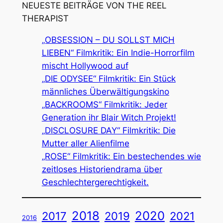
NEUESTE BEITRÄGE VON THE REEL
THERAPIST
„OBSESSION – DU SOLLST MICH
LIEBEN“ Filmkritik: Ein Indie-Horrorfilm
mischt Hollywood auf
„DIE ODYSEE“ Filmkritik: Ein Stück
männliches Überwältigungskino
„BACKROOMS“ Filmkritik: Jeder
Generation ihr Blair Witch Projekt!
„DISCLOSURE DAY“ Filmkritik: Die
Mutter aller Alienfilme
„ROSE“ Filmkritik: Ein bestechendes wie
zeitloses Historiendrama über
Geschlechtergerechtigkeit.
2018
2020
2019
2017
2021
2016