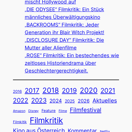
mischt Hollywood auf
„DIE ODYSEE“ Filmkritik: Ein Stück
männliches Überwältigungskino
„BACKROOMS“ Filmkritik: Jeder
Generation ihr Blair Witch Projekt!
„DISCLOSURE DAY“ Filmkritik: Die
Mutter aller Alienfilme
„ROSE“ Filmkritik: Ein bestechendes wie
zeitloses Historiendrama über
Geschlechtergerechtigkeit.
2018
2020
2019
2017
2021
2016
2022
2023
Aktuelles
2024
2026
2025
Filmfestival
Feature
Amazon
Disney
Filme
Filmkritik
Filmkitik
Kino aus Österreich
Kommentar
Netflix