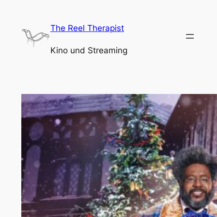
Zum
Inhalt
The Reel Therapist
springen
Kino und Streaming