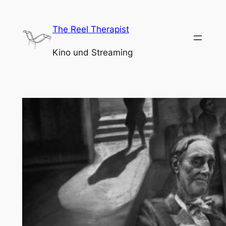
Zum
Inhalt
The Reel Therapist
springen
Kino und Streaming