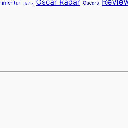
Revie
Oscar Radar
mmentar
Oscars
Netflix