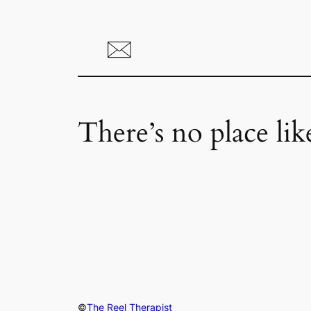
There’s no place li
©
The Reel Therapist