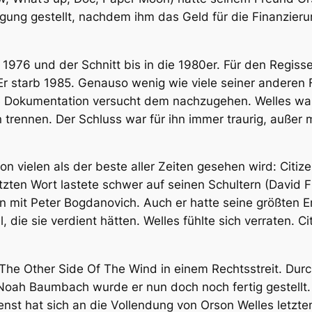
gung gestellt, nachdem ihm das Geld für die Finanzier
 1976 und der Schnitt bis in die 1980er. Für den Regiss
. Er starb 1985. Genauso wenig wie viele seiner anderen 
e Dokumentation versucht dem nachzugehen. Welles war n
 trennen. Der Schluss war für ihn immer traurig, außer 
von vielen als der beste aller Zeiten gesehen wird:
Citiz
en Wort lastete schwer auf seinen Schultern (David Fi
n mit Peter Bogdanovich. Auch er hatte seine größten E
 die sie verdient hätten. Welles fühlte sich verraten.
Ci
 T
he Other Side Of The Wind
in einem Rechtsstreit. Durch
ah Baumbach wurde er nun doch noch fertig gestellt. D
ienst hat sich an die Vollendung von Orson Welles letzt