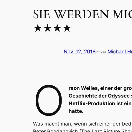
SIE WERDEN MI
★★★★
Nov. 12, 2018
—
Michael Ho
von
O
rson Welles, einer der gro
Geschichte der Odyssee 
Netflix-Produktion ist ei
hatte.
Was macht man, wenn sich einer der bede
Peter Bogdanovich (
The Last Picture Sho