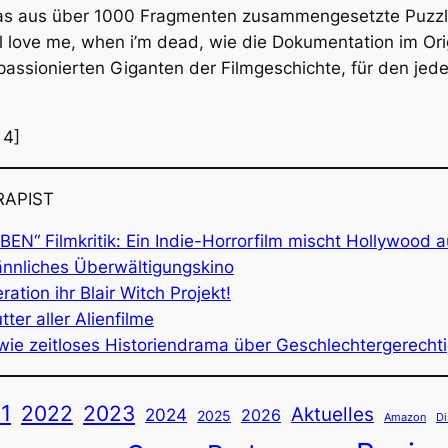
 Das aus über 1000 Fragmenten zusammengesetzte Puzzle
ll love me, when i’m dead
, wie die Dokumentation im Orig
assionierten Giganten der Filmgeschichte, für den jede
 4]
RAPIST
“ Filmkritik: Ein Indie-Horrorfilm mischt Hollywood a
männliches Überwältigungskino
tion ihr Blair Witch Projekt!
ter aller Alienfilme
wie zeitloses Historiendrama über Geschlechtergerechti
1
2022
2023
Aktuelles
2024
2026
2025
Amazon
Di