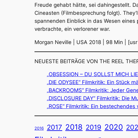
Freude gehabt hätte, sei dahingestellt.
Cineasten (Filmbesprechung folgt).
They’
spannenden Einblick in das Wesen eines p
verbrachte, ein verlorener war.
Morgan Neville | USA 2018 | 98 Min | [usr
NEUESTE BEITRÄGE VON THE REEL THE
„OBSESSION – DU SOLLST MICH LIEBEN
„DIE ODYSEE“ Filmkritik: Ein Stück 
„BACKROOMS“ Filmkritik: Jeder Genera
„DISCLOSURE DAY“ Filmkritik: Die Mut
„ROSE“ Filmkritik: Ein bestechendes 
2018
2020
2019
2017
202
2016