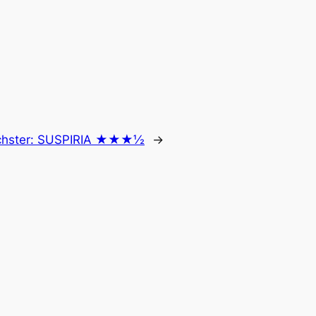
hster:
SUSPIRIA ★★★½
→