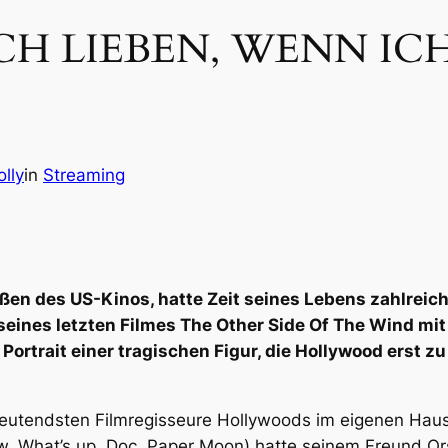
CH LIEBEN, WENN IC
lly
in
Streaming
ßen des US-Kinos, hatte Zeit seines Lebens zahlreiche 
seines letzten Filmes
The Other Side Of The Wind
mit
n Portrait einer tragischen Figur, die Hollywood erst 
utendsten Filmregisseure Hollywoods im eigenen Haus 
w, What’s up, Doc, Paper Moon
) hatte seinem Freund Or