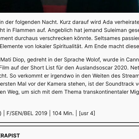
n der folgenden Nacht. Kurz darauf wird Ada verheirat
ht in Flammen auf. Angeblich hat jemand Suleiman gese
oment durchaus verschrecken könnte. Seltsames passiert 
Elemente von lokaler Spiritualität. Am Ende macht diese
Mati Diop, gedreht in der Sprache Wolof, wurde in Can
ilm auf der Short List für den Auslandsoscar 2020. Netf
nicht. So verkommt er irgendwo in den Weiten des Stream
 ersten Mal vor der Kamera stehen, ist der Soundtrack 
hen Weg, um sich mit dem Thema transkontinentaler Mig
 | F/SEN/BEL 2019 | 104 Min. | [usr 4]
ERAPIST