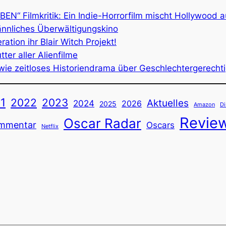
“ Filmkritik: Ein Indie-Horrorfilm mischt Hollywood a
männliches Überwältigungskino
tion ihr Blair Witch Projekt!
ter aller Alienfilme
wie zeitloses Historiendrama über Geschlechtergerechti
1
2022
2023
Aktuelles
2024
2026
2025
Amazon
Di
Revie
Oscar Radar
mmentar
Oscars
Netflix