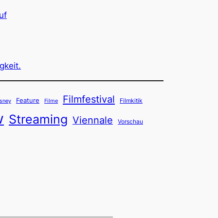
uf
gkeit.
Filmfestival
Feature
Filmkitik
sney
Filme
w
Streaming
Viennale
Vorschau