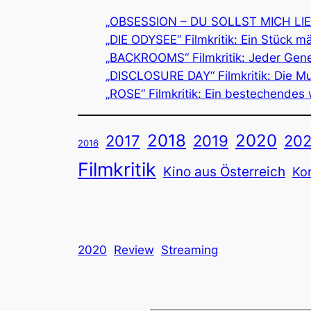
„OBSESSION – DU SOLLST MICH LIEBEN
„DIE ODYSEE“ Filmkritik: Ein Stück 
„BACKROOMS“ Filmkritik: Jeder Genera
„DISCLOSURE DAY“ Filmkritik: Die Mut
„ROSE“ Filmkritik: Ein bestechendes 
2018
2020
2019
2017
202
2016
Filmkritik
Kino aus Österreich
Ko
2020
Review
Streaming