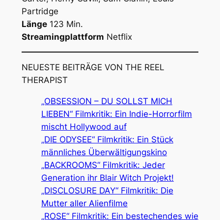
Partridge
Länge
123 Min.
Streamingplattform
Netflix
NEUESTE BEITRÄGE VON THE REEL
THERAPIST
„OBSESSION – DU SOLLST MICH
LIEBEN“ Filmkritik: Ein Indie-Horrorfilm
mischt Hollywood auf
„DIE ODYSEE“ Filmkritik: Ein Stück
männliches Überwältigungskino
„BACKROOMS“ Filmkritik: Jeder
Generation ihr Blair Witch Projekt!
„DISCLOSURE DAY“ Filmkritik: Die
Mutter aller Alienfilme
„ROSE“ Filmkritik: Ein bestechendes wie