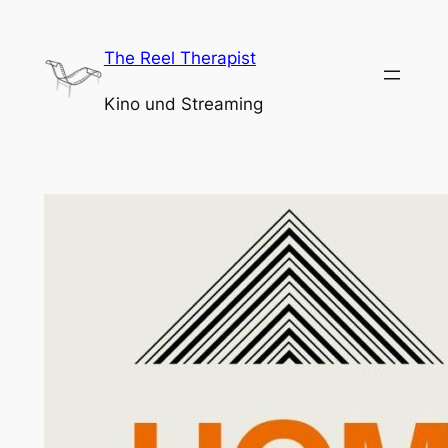
Zum
Inhalt
The Reel Therapist
springen
Kino und Streaming