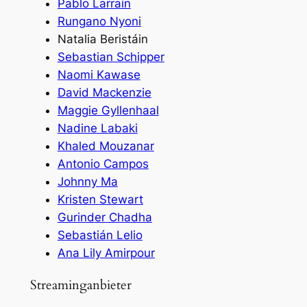
Pablo Larraín
Rungano Nyoni
Natalia Beristáin
Sebastian Schipper
Naomi Kawase
David Mackenzie
Maggie Gyllenhaal
Nadine Labaki
Khaled Mouzanar
Antonio Campos
Johnny Ma
Kristen Stewart
Gurinder Chadha
Sebastián Lelio
Ana Lily Amirpour
Streaminganbieter