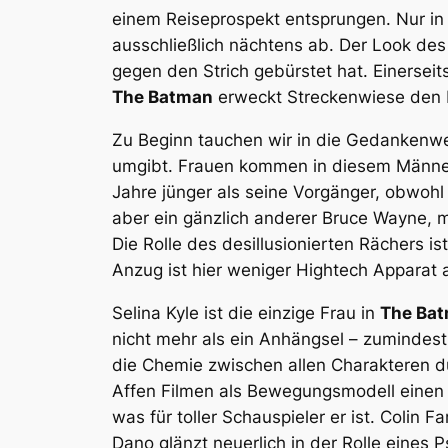
einem Reiseprospekt entsprungen. Nur in
ausschließlich nächtens ab. Der Look des
gegen den Strich gebürstet hat. Einersei
The Batman
erweckt Streckenwiese den Ei
Zu Beginn tauchen wir in die Gedankenwel
umgibt. Frauen kommen in diesem Männerfi
Jahre jünger als seine Vorgänger, obwohl e
aber ein gänzlich anderer Bruce Wayne, m
Die Rolle des desillusionierten Rächers i
Anzug ist hier weniger Hightech Apparat 
Selina Kyle ist die einzige Frau in
The Ba
nicht mehr als ein Anhängsel – zumindest
die Chemie zwischen allen Charakteren du
Affen Filmen als Bewegungsmodell einen 
was für toller Schauspieler er ist. Colin F
Dano glänzt neuerlich in der Rolle eines 