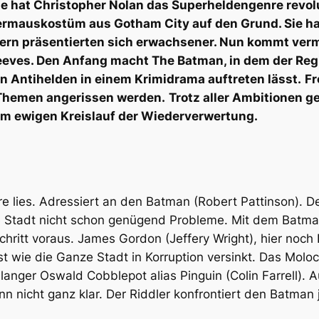
gie hat Christopher Nolan das Superheldengenre revol
dermauskostüm aus Gotham City auf den Grund. Sie ha
rn präsentierten sich erwachsener. Nun kommt vermut
eeves. Den Anfang macht The Batman, in dem der Regi
n Antihelden in einem Krimidrama auftreten lässt.
Fr
e Themen angerissen werden.
Trotz aller Ambitionen ge
m ewigen Kreislauf der Wiederverwertung.
re lies. Adressiert an den Batman (Robert Pattinson). D
ie Stadt nicht schon genügend Probleme. Mit dem Batman 
hritt voraus. James Gordon (Jeffery Wright), hier noch L
st wie die Ganze Stadt in Korruption versinkt. Das Molo
nger Oswald Cobblepot alias Pinguin (Colin Farrell). Au
nn nicht ganz klar. Der Riddler konfrontiert den Batman 