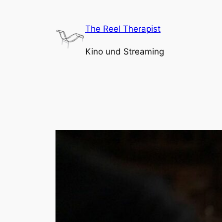
Zum
Inhalt
The Reel Therapist
springen
Kino und Streaming