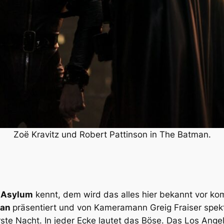
Zoë Kravitz und Robert Pattinson in The Batman.
 Asylum
kennt, dem wird das alles hier bekannt vor kom
man
präsentiert und von Kameramann Greig Fraiser spekt
erste Nacht. In jeder Ecke lautet das Böse. Das Los Ang