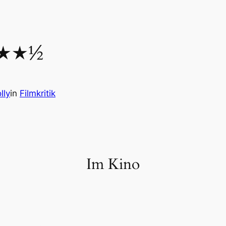
★★★½
lly
in
Filmkritik
Im Kino