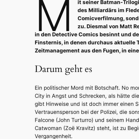
M
it seiner Batman-Trilo
des Milliardärs im Fle
Comicverfilmung, sonde
zu. Diesmal von Matt R
in den Detective Comics besinnt und de
Finsternis, in denen durchaus aktuell
Zeitmanagement aus den Fugen, in eine
Darum geht es
Ein politischer Mord mit Botschaft. No mo
City in Angst und Schrecken, als hätte d
gibt Hinweise und ist doch immer einen Sc
Vertrauensperson bei der Polizei, die son
Falcone (John Turturro) und seinem Handla
Catwoman (Zoë Kravitz) steht, ist zu Begi
Vergangenheit.