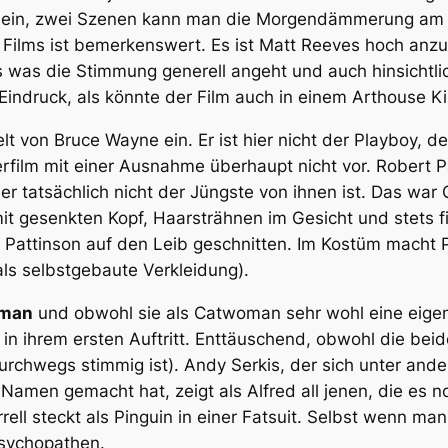
 ein, zwei Szenen kann man die Morgendämmerung am Hor
 Films ist bemerkenswert. Es ist Matt Reeves hoch anz
ts was die Stimmung generell angeht und auch hinsichtli
ndruck, als könnte der Film auch in einem Arthouse Kin
t von Bruce Wayne ein. Er ist hier nicht der Playboy, 
lm mit einer Ausnahme überhaupt nicht vor. Robert Patt
r tatsächlich nicht der Jüngste von ihnen ist. Das war C
it gesenkten Kopf, Haarsträhnen im Gesicht und stets fi
st Pattinson auf den Leib geschnitten. Im Kostüm macht P
als selbstgebaute Verkleidung).
tman
und obwohl sie als Catwoman sehr wohl eine eigen
 in ihrem ersten Auftritt. Enttäuschend, obwohl die be
rchwegs stimmig ist). Andy Serkis, der sich unter and
Namen gemacht hat, zeigt als Alfred all jenen, die es
arrell steckt als Pinguin in einer Fatsuit. Selbst wenn m
Psychopathen.